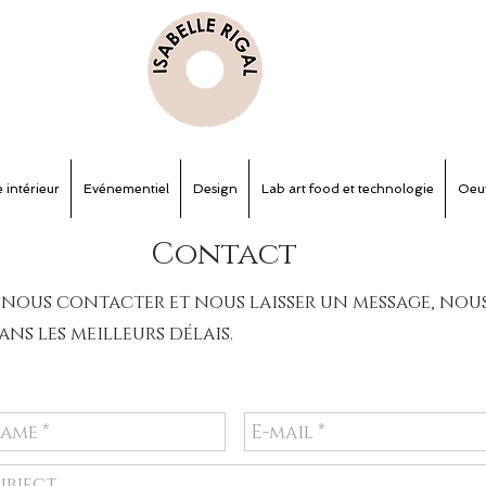
 intérieur
Evénementiel
Design
Lab art food et technologie
Oeu
Contact
à nous
contacter
et nous laisser un message
, nou
s les meilleurs délais.